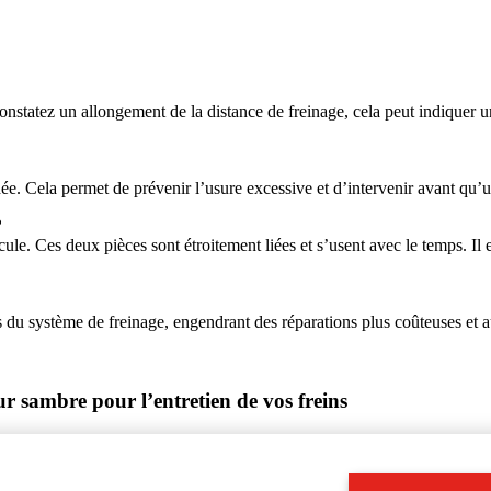
onstatez un allongement de la distance de freinage, cela peut indiquer 
e. Cela permet de prévenir l’usure excessive et d’intervenir avant qu’
?
ule. Ces deux pièces sont étroitement liées et s’usent avec le temps. Il e
u système de freinage, engendrant des réparations plus coûteuses et a
r sambre pour l’entretien de vos freins
il Car pour une vérification ou un remplacement à Solre sur sambre. R
pour prendre rendez-vous. Votre sécurité est notre priorité !