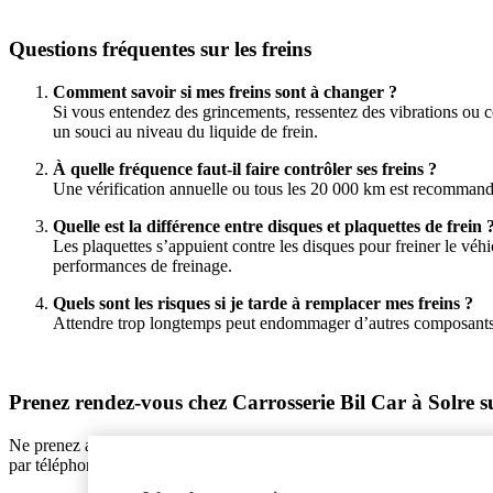
Questions fréquentes sur les freins
Comment savoir si mes freins sont à changer ?
Si vous entendez des grincements, ressentez des vibrations ou c
un souci au niveau du liquide de frein.
À quelle fréquence faut-il faire contrôler ses freins ?
Une vérification annuelle ou tous les 20 000 km est recommandé
Quelle est la différence entre disques et plaquettes de frein 
Les plaquettes s’appuient contre les disques pour freiner le véhic
performances de freinage.
Quels sont les risques si je tarde à remplacer mes freins ?
Attendre trop longtemps peut endommager d’autres composants d
Prenez rendez-vous chez Carrosserie Bil Car à Solre su
Ne prenez aucun risque avec vos freins. Faites appel à Carrosserie B
par téléphone au 3271595290 ou par e-mail à carrobilcar@hotmail.com 